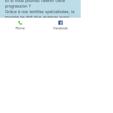
Et si vous pouviez ralentir cette
progression ?
Grâce à nos lentilles spécialisées, la
myopie ne doit plus avancer aussi
vite.
✨ Une solution innovante, testée, et
Phone
Facebook
adaptée aux jeunes.
📞
Prenez rendez-vous dès
maintenant.
Protégez leur vue, aujourd’hui et pour
demain.
SPHEREVISION